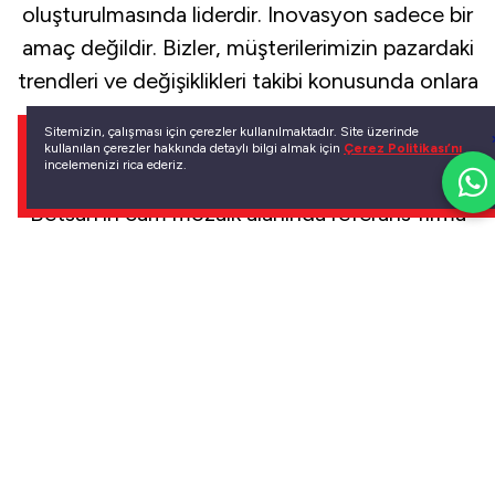
oluşturulmasında liderdir. Inovasyon sadece bir
amaç değildir. Bizler, müşterilerimizin pazardaki
trendleri ve değişiklikleri takibi konusunda onlara
rehberlik edebilecek referans firmasıyız.
Sitemizin, çalışması için çerezler kullanılmaktadır. Site üzerinde
Koleksiyonlar, dokunuştaki sıcaklık duygusu ile
kullanılan çerezler hakkında detaylı bilgi almak için
Çerez Politikası’nı
incelemenizi rica ederiz.
son ayrıntısına kadar tasarlanmıştır. Tüm bunlar
Betsan’ın cam mozaik alanında referans firma
olarak tanınmasına yol açan unsurlardan
bazılarıdır.