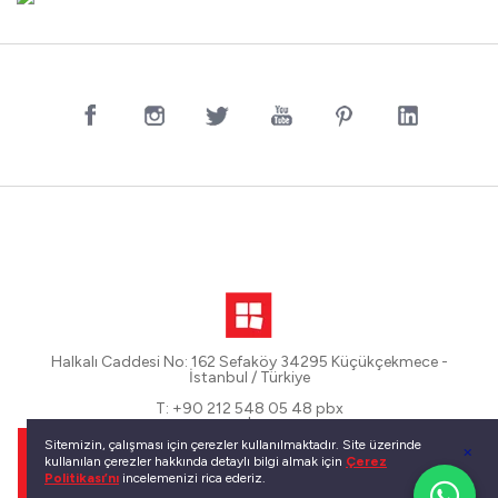
Halkalı Caddesi No: 162 Sefaköy 34295 Küçükçekmece -
İstanbul / Türkiye
T: +90 212 548 05 48 pbx
|
F: +90 212 698 25 73
Sitemizin, çalışması için çerezler kullanılmaktadır. Site üzerinde
|
kullanılan çerezler hakkında detaylı bilgi almak için
Çerez
E: info@betsan.com
Politikası’nı
incelemenizi rica ederiz.