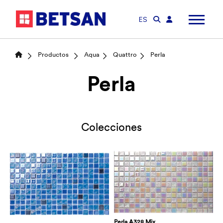
ES
Productos
Aqua
Quattro
Perla
Perla
Colecciones
Perla A328 Mix