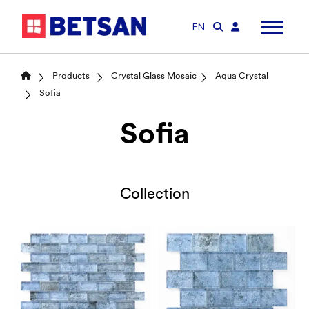
EN
Products
Crystal Glass Mosaic
Aqua Crystal
Sofia
Sofia
Collection