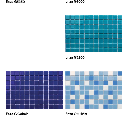
Enza G4000
Enza G3250
Enza G3200
Enza G Cobalt
Enza G20 Mix