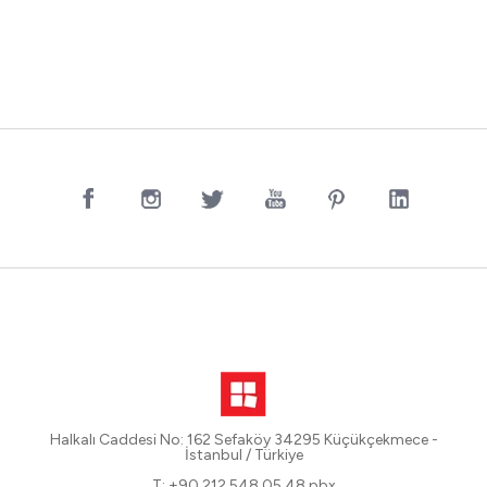
Halkalı Caddesi No: 162 Sefaköy 34295 Küçükçekmece -
İstanbul / Türkiye
T: +90 212 548 05 48 pbx