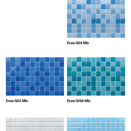
Enza G54 Mix
Enza G53 Mix
Enza G158 Mix