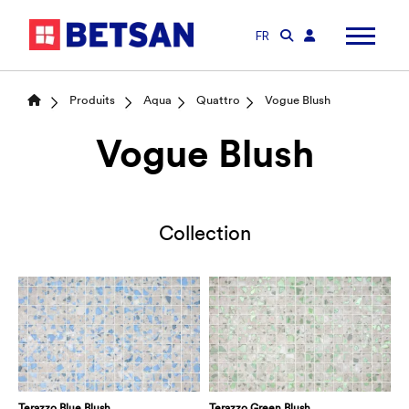
FR
Produits
Aqua
Quattro
Vogue Blush
Vogue Blush
Collection
Terazzo Blue Blush
Terazzo Green Blush